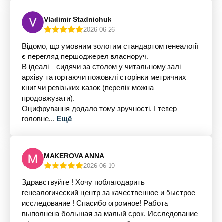
Vladimir Stadnichuk
2026-06-26
Відомо, що умовним золотим стандартом генеалогії
є перегляд першоджерел власноруч.
В ідеалі – сидячи за столом у читальному залі
архіву та гортаючи пожовклі сторінки метричних
книг чи ревізьких казок (перелік можна
продовжувати).
Оцифрування додало тому зручності. І тепер
головне...
Ещё
MAKEROVA ANNA
2026-06-19
Здравствуйте ! Хочу поблагодарить
генеалогический центр за качественное и быстрое
исследование ! Спасибо огромное! Работа
выполнена большая за малый срок. Исследование