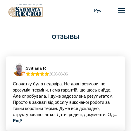
Рус
ОТЗЫВЫ
Svitlana R
2026-08-06
Спочатку була недовіра. Не довгі розмови, не
зрозумілі терміни, нема гарантій, що щось вийде.
Але спробувала. І дуже задоволена результатом.
Просто в захваті від обсягу виконаної роботи за
такий короткий термін. Дуже все докладно,
структуровано, чітко. Дати, родичі, документи. Од...
Ещё