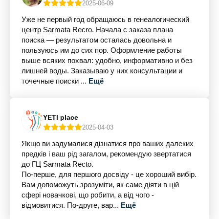
2025-06-09
Уже не первый год обращаюсь в генеалогический
центр Sarmata Recro. Начала с заказа плана
поиска — результатом осталась довольна и
пользуюсь им до сих пор. Оформление работы
выше всяких похвал: удобно, информативно и без
лишней воды. Заказываю у них консультации и
точечные поиски ...
Ещё
YETI place
2025-04-03
Якщо ви задумалися дізнатися про ваших далеких
предків і ваш рід загалом, рекомендую звертатися
до ГЦ Sarmata Recto.
По-перше, для першого досвіду - це хороший вибір.
Вам допоможуть зрозуміти, як саме діяти в цій
сфері новачкові, що робити, а від чого -
відмовитися. По-друге, вар...
Ещё